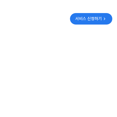
서비스 신청하기
(주) 정리습관
이용약관
개인정보처리방침
대표: 정창은
사업자등록번호: 801-81-03073
통신판매업신고: 제2024-성남분당B-0153호
경기도 성남시 분당구 성남대로 331번길 8, 20층 6호
고객센터:
1660-1319
(평일 9:30~19:00 / 토요일 9:30 ~ 17:00 일요일, 공휴일 휴
무)
이메일:
contactus@jungleehabit.com
© (주)정리습관 Corp. All rights reserved.